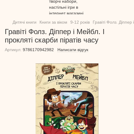
Дитячі книги
Книги за віком
9-12 років
Гравіті Фолз. Діппер 
Гравіті Фолз. Діппер і Мейбл. І
прокляті скарби піратів часу
Артикул:
9786170942982
Написати відгук