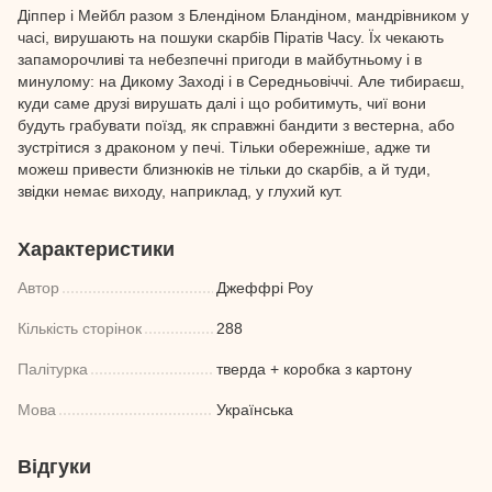
Діппер і Мейбл разом з Блендіном Бландіном, мандрівником у
часі, вирушають на пошуки скарбів Піратів Часу. Їх чекають
запаморочливі та небезпечні пригоди в майбутньому і в
минулому: на Дикому Заході і в Середньовіччі. Але тибираєш,
куди саме друзі вирушать далі і що робитимуть, чиї вони
будуть грабувати поїзд, як справжні бандити з вестерна, або
зустрітися з драконом у печі. Тільки обережніше, адже ти
можеш привести близнюків не тільки до скарбів, а й туди,
звідки немає виходу, наприклад, у глухий кут.
Характеристики
Автор
Джеффрі Роу
Кількість сторінок
288
Палітурка
тверда + коробка з картону
Мова
Українська
Відгуки