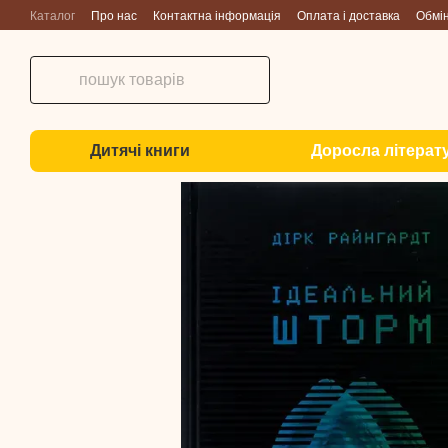
Перейти до основного контенту
Каталог
Про нас
Контактна інформація
Оплата і доставка
Обмі
Дитячі книги
Доросла літерат