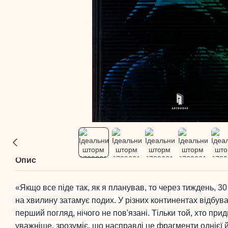
Опис
«Якщо все піде так, як я планував, то через тиждень, 30
на хвилину затамує подих. У різних континентах відбува
перший погляд, нічого не пов'язані. Тільки той, хто при
уважніше, зрозуміє, що насправді це фрагменти однієї й т