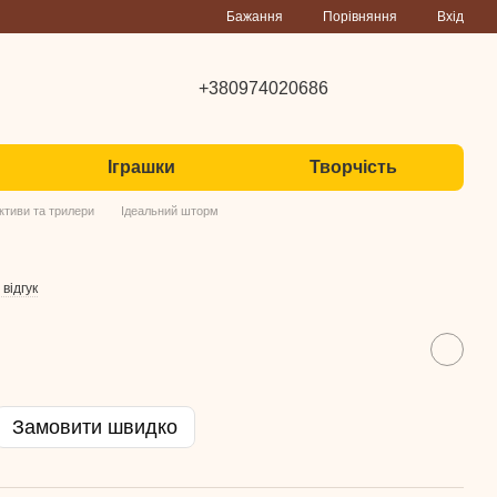
Порівняння
Бажання
Вхід
+380974020686
Іграшки
Творчість
ктиви та трилери
Ідеальний шторм
відгук
Замовити швидко