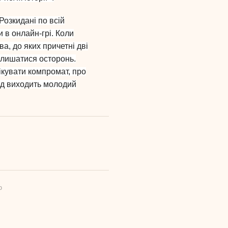
 Розкидані по всій
 в онлайн-грі. Коли
а, до яких причетні дві
 лишатися осторонь.
ікувати компромат, про
лід виходить молодий
ю