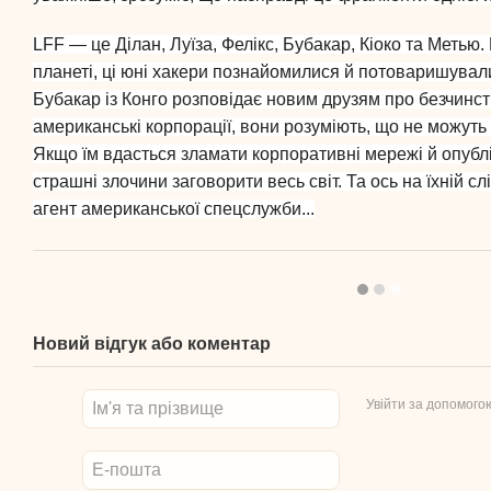
LFF — це Ділан, Луїза, Фелікс, Бубакар, Кіоко та Метью.
планеті, ці юні хакери познайомилися й потоваришували
Бубакар із Конго розповідає новим друзям про безчинств
американські корпорації, вони розуміють, що не можуть
Якщо їм вдасться зламати корпоративні мережі й опубл
страшні злочини заговорити весь світ. Та ось на їхній с
агент американської спецслужби...
Новий відгук або коментар
Увійти за допомого