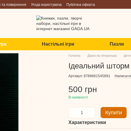
н та повернення
Угода користувача
Публічна оферта
ура
Настільні ігри
Пазли
Головна
Доросла література
Дете
Ідеальний шторм
Артикул: 9789661545891
Написати 
500 грн
В наявності
Купити
Характеристики