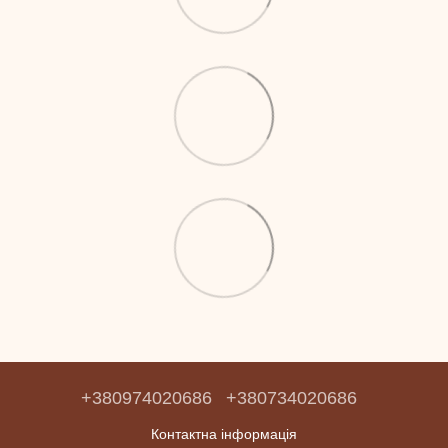
+380974020686
+380734020686
Контактна інформація