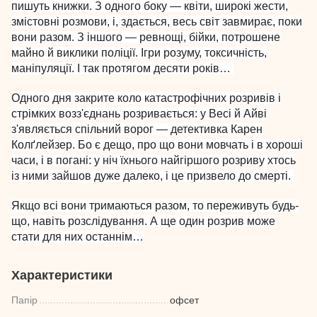
пишуть книжки. З одного боку — квіти, широкі жести,
змістовні розмови, і, здається, весь світ завмирає, поки
вони разом. З іншого — ревнощі, бійки, потрошене
майно й виклики поліції. Ігри розуму, токсичність,
маніпуляції. І так протягом десяти років…
Одного дня закрите коло катастрофічних розривів і
стрімких возз'єднань розривається: у Весі й Айві
з'являється спільний ворог — детективка Карен
Колґлейзер. Бо є дещо, про що вони мовчать і в хороші
часи, і в погані: у ніч їхнього найгіршого розриву хтось
із ними зайшов дуже далеко, і це призвело до смерті.
Якщо всі вони тримаються разом, то переживуть будь-
що, навіть розслідування. А ще один розрив може
стати для них останнім…
Характеристики
Папір
офсет