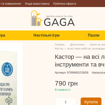
н та повернення
Угода користувача
Публічна оферта
ура
Настільні ігри
Пазли
Головна
Дитячі книги
Книги за те
Кастор — на всі лапи майстер: розповідає
Кастор — на всі 
інструменти та вч
Артикул: 9789669153609
Написати 
790 грн
В наявності
Купити