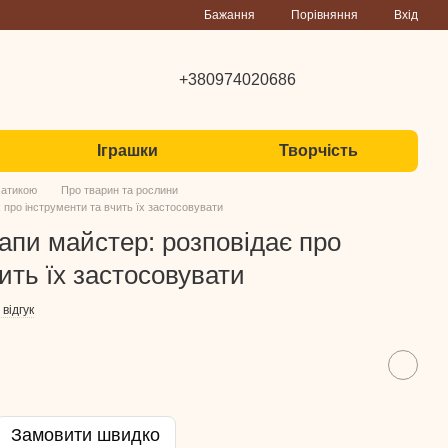
Порівняння
Бажання
Вхід
+380974020686
Іграшки
Творчість
матикою
Про тварин та рослини
 про інструменти та вчить їх застосовувати
лапи майстер: розповідає про
ить їх застосовувати
відгук
Замовити швидко