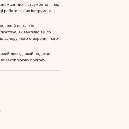
різноманітних інструментів — від
і роботи різних інструментів,
, але й навчає їх
 ілюструє, як важливо вміло
 власноручного створення чого-
ливий досвід, який надихає
 як захоплюючу пригоду.
ю