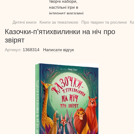
Дитячі книги
Книги за тематикою
Про тварин та рослини
Ка
Казочки-п’ятихвилинки на нiч про
звiрят
Артикул:
1368314
Написати відгук