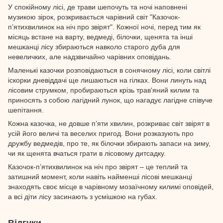
У спокійному лісі, де трави шепочуть та ночі наповнені
музикою зірок, розкривається чарівний світ "Казочок-
п’ятихвилинок на ніч про звірят". Кожної ночі, перед тим як
місяць встане на варту, ведмеді, білочки, щенята та інші
мешканці лісу збираються навколо старого дуба для
невеличких, але надзвичайно чарівних оповідань.
Маленькі казочки розповідаються в сонячному лісі, коли світлі
іскорки дневіддачі ще лишаються на гілках. Вони линуть над
лісовим струмком, пробираються крізь трав'яний килим та
приносять з собою лагідний лунок, що нагадує лагідне співуче
шепітання.
Кожна казочка, не довше п’яти хвилин, розкриває світ звірят в
усій його величі та веселих пригод. Вони розказують про
дружбу ведмедів, про те, як білочки збирають запаси на зиму,
чи як щенята вчаться грати в лісовому дитсадку.
Казочок-п’ятихвилинок на ніч про звірят – це теплий та
затишний момент, коли навіть найменші лісові мешканці
знаходять своє місце в чарівному мозаїчному килимі оповідей,
а всі діти лісу засинають з усмішкою на губах.
Відгуки