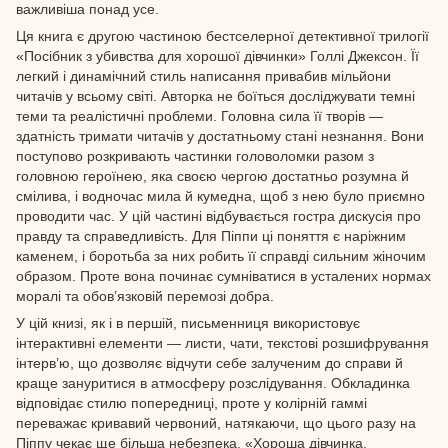
важливіша понад усе.
Ця книга є другою частиною бестселерної детективної трилогії
«Посібник з убивства для хорошої дівчинки» Голлі Джексон. Її
легкий і динамічний стиль написання привабив мільйони
читачів у всьому світі. Авторка не боїться досліджувати темні
теми та реалістичні проблеми. Головна сила її творів —
здатність тримати читачів у достатньому стані незнання. Вони
поступово розкривають частинки головоломки разом з
головною героїнею, яка своєю чергою достатньо розумна й
смілива, і водночас мила й кумедна, щоб з нею було приємно
проводити час. У цій частині відбувається гостра дискусія про
правду та справедливість. Для Піппи ці поняття є наріжним
каменем, і боротьба за них робить її справді сильним жіночим
образом. Проте вона починає сумніватися в усталених нормах
моралі та обов’язковій перемозі добра.
У цій книзі, як і в першій, письменниця використовує
інтерактивні елементи — листи, чати, текстові розшифрування
інтерв’ю, що дозволяє відчути себе залученим до справи й
краще зануритися в атмосферу розслідування. Обкладинка
відповідає стилю попередниці, проте у колірній гаммі
переважає кривавий червоний, натякаючи, що цього разу на
Піппу чекає ще більша небезпека. «Хороша дівчинка,