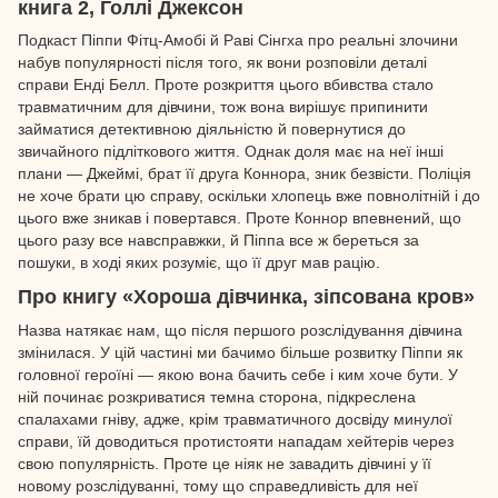
книга 2, Голлі Джексон
Подкаст Піппи Фітц-Амобі й Раві Сінгха про реальні злочини
набув популярності після того, як вони розповіли деталі
справи Енді Белл. Проте розкриття цього вбивства стало
травматичним для дівчини, тож вона вирішує припинити
займатися детективною діяльністю й повернутися до
звичайного підліткового життя. Однак доля має на неї інші
плани — Джеймі, брат її друга Коннора, зник безвісти. Поліція
не хоче брати цю справу, оскільки хлопець вже повнолітній і до
цього вже зникав і повертався. Проте Коннор впевнений, що
цього разу все навсправжки, й Піппа все ж береться за
пошуки, в ході яких розуміє, що її друг мав рацію.
Про книгу «Хороша дівчинка, зіпсована кров»
Назва натякає нам, що після першого розслідування дівчина
змінилася. У цій частині ми бачимо більше розвитку Піппи як
головної героїні — якою вона бачить себе і ким хоче бути. У
ній починає розкриватися темна сторона, підкреслена
спалахами гніву, адже, крім травматичного досвіду минулої
справи, їй доводиться протистояти нападам хейтерів через
свою популярність. Проте це ніяк не завадить дівчині у її
новому розслідуванні, тому що справедливість для неї