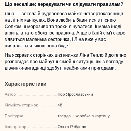
Що веселіше: вередувати чи слідувати правилам?
Ліна — весела й рудоволоса майже четвертокласниця
на літніх канікулах. Вона любить бавитися з піснею
Сопком, її морозиво та трохи лінуватися. Її мама іноді
вірить, а тато обожнює правила. А ще в їхній сім'ї скоро
з'явиться маленька сестричка, і Ліна вже у вас
виявляється, якою вона буде.
На яскравих сторінках цієї книжки Ліна Тепло й дотепно
розповідає про майбутні сімейні ситуації, які з погляду
дівчинки-вигадниці здобуті неабиякими пригодами.
Характеристики
Автор
Ігор Ярославський
Кількість сторінок
48
Палітурка
тверда + коробка з картону
Ілюстратор
Ольга Ребдело