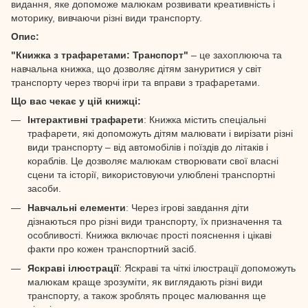
видання, яке допоможе малюкам розвивати креативність і
моторику, вивчаючи різні види транспорту.
Опис:
"Книжка з трафаретами: Транспорт"
– це захоплююча та
навчальна книжка, що дозволяє дітям зануритися у світ
транспорту через творчі ігри та вправи з трафаретами.
Що вас чекає у цій книжці:
Інтерактивні трафарети
: Книжка містить спеціальні
трафарети, які допоможуть дітям малювати і вирізати різні
види транспорту – від автомобілів і поїздів до літаків і
кораблів. Це дозволяє малюкам створювати свої власні
сцени та історії, використовуючи улюблені транспортні
засоби.
Навчальні елементи
: Через ігрові завдання діти
дізнаються про різні види транспорту, їх призначення та
особливості. Книжка включає прості пояснення і цікаві
факти про кожен транспортний засіб.
Яскраві ілюстрації
: Яскраві та чіткі ілюстрації допоможуть
малюкам краще зрозуміти, як виглядають різні види
транспорту, а також зроблять процес малювання ще