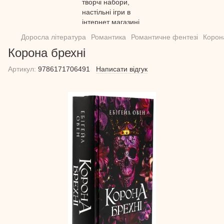
Доросла література
Романтика
Романтичне фентезі
Корон
Корона брехні
Артикул:
9786171706491
Написати відгук