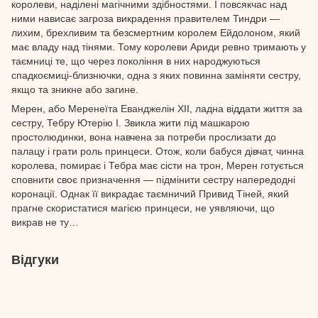
королеви, наділені магічними здібностями. І повсякчас над
ними нависає загроза викрадення правителем Тиндри —
лихим, брехливим та безсмертним королем Ейдолоном, який
має владу над тінями. Тому королеви Ариди ревно тримають у
таємниці те, що через покоління в них народжуються
спадкоємиці-близнючки, одна з яких повинна заміняти сестру,
якщо та зникне або загине.
Мерен, або Меренеїта Еванджелін ХІІ, ладна віддати життя за
сестру, Тебру Ютерію І. Звикла жити під машкарою
простолюдинки, вона навчена за потреби прослизати до
палацу і грати роль принцеси. Отож, коли бабуся дівчат, чинна
королева, помирає і Тебра має сісти на трон, Мерен готується
сповнити своє призначення — підмінити сестру напередодні
коронації. Однак її викрадає таємничий Привид Тіней, який
прагне скористатися магією принцеси, не уявляючи, що
викрав не ту…
Відгуки