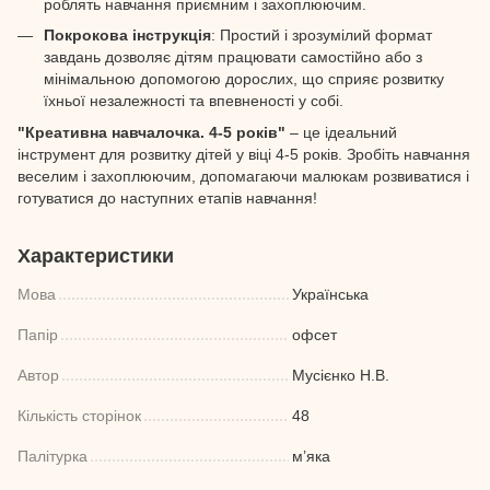
роблять навчання приємним і захоплюючим.
Покрокова інструкція
: Простий і зрозумілий формат
завдань дозволяє дітям працювати самостійно або з
мінімальною допомогою дорослих, що сприяє розвитку
їхньої незалежності та впевненості у собі.
"Креативна навчалочка. 4-5 років"
– це ідеальний
інструмент для розвитку дітей у віці 4-5 років. Зробіть навчання
веселим і захоплюючим, допомагаючи малюкам розвиватися і
готуватися до наступних етапів навчання!
Характеристики
Мова
Українська
Папір
офсет
Автор
Мусієнко Н.В.
Кількість сторінок
48
Палітурка
м’яка