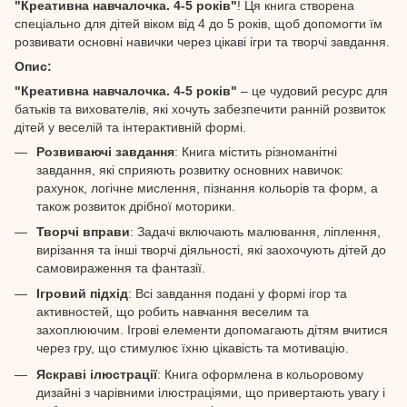
"Креативна навчалочка. 4-5 років"
! Ця книга створена
спеціально для дітей віком від 4 до 5 років, щоб допомогти їм
розвивати основні навички через цікаві ігри та творчі завдання.
Опис:
"Креативна навчалочка. 4-5 років"
– це чудовий ресурс для
батьків та вихователів, які хочуть забезпечити ранній розвиток
дітей у веселій та інтерактивній формі.
Розвиваючі завдання
: Книга містить різноманітні
завдання, які сприяють розвитку основних навичок:
рахунок, логічне мислення, пізнання кольорів та форм, а
також розвиток дрібної моторики.
Творчі вправи
: Задачі включають малювання, ліплення,
вирізання та інші творчі діяльності, які заохочують дітей до
самовираження та фантазії.
Ігровий підхід
: Всі завдання подані у формі ігор та
активностей, що робить навчання веселим та
захоплюючим. Ігрові елементи допомагають дітям вчитися
через гру, що стимулює їхню цікавість та мотивацію.
Яскраві ілюстрації
: Книга оформлена в кольоровому
дизайні з чарівними ілюстраціями, що привертають увагу і