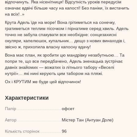
відпочинуть. Яка нісенітниця! Відсутність уроків передусім
означає вдвічі більше часу на капості! Без паніки, їх вистачить
на всіх!..»
Крута Адель їде на море! Вона грітиметься на сонечку,
гратиметься теплим пісочком і пірнатиме серед хвиль. Адель
точно не забула спакувати все необхідне: сонцезахисні
окуляри, капелюшок, купальник… дещо з нових винаходів і,
звісно ж, прихопила власну капосну вдачу!
Вона має план, як зробити цю мандрівку незабутньою… Та
попри те, що все передбачено, Адель зненацька зустрічає
давніх знайомих — вожатих із літнього табору «Веселі
нутрії»… які нині керують цим табором на пляжі.
Ох і КРУТИМ же буде цей відпочинок!
Характеристики
Папір
офсет
Автор
Містер Тан (Антуан Доле)
Кількість сторінок
96