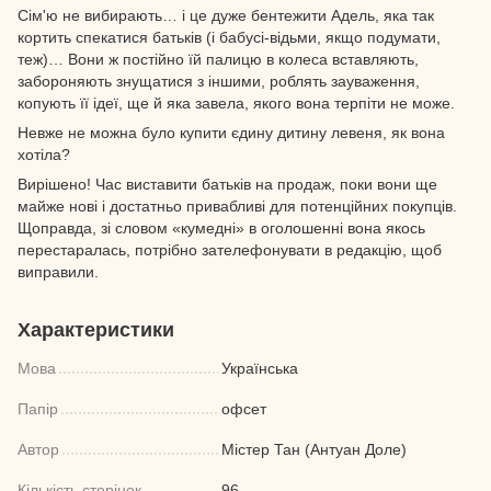
Сім'ю не вибирають… і це дуже бентежити Адель, яка так
кортить спекатися батьків (і бабусі-відьми, якщо подумати,
теж)… Вони ж постійно їй палицю в колеса вставляють,
забороняють знущатися з іншими, роблять зауваження,
копують її ідеї, ще й яка завела, якого вона терпіти не може.
Невже не можна було купити єдину дитину левеня, як вона
хотіла?
Вирішено! Час виставити батьків на продаж, поки вони ще
майже нові і достатньо привабливі для потенційних покупців.
Щоправда, зі словом «кумедні» в оголошенні вона якось
перестаралась, потрібно зателефонувати в редакцію, щоб
виправили.
Характеристики
Мова
Українська
Папір
офсет
Автор
Містер Тан (Антуан Доле)
Кількість сторінок
96