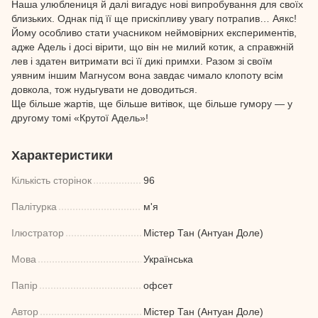
Наша улюблениця й далі вигадує нові випробування для своїх
близьких. Однак під її ще прискіпливу увагу потрапив… Аякс!
Йому особливо стати учасником неймовірних експериментів,
адже Адель і досі вірити, що він не милий котик, а справжній
лев і здатен витримати всі її дикі примхи. Разом зі своїм
уявним іншим Магнусом вона завдає чимало клопоту всім
довкола, тож нудьгувати не доводиться.
Ще більше жартів, ще більше витівок, ще більше гумору — у
другому томі «Крутої Адель»!
Характеристики
Кількість сторінок
96
Палітурка
м'я
Ілюстратор
Містер Тан (Антуан Доле)
Мова
Українська
Папір
офсет
Автор
Містер Тан (Антуан Доле)