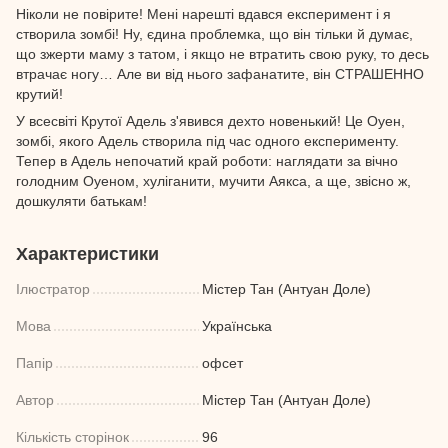
Ніколи не повірите! Мені нарешті вдався експеримент і я
створила зомбі! Ну, єдина проблемка, що він тільки й думає,
що зжерти маму з татом, і якщо не втратить свою руку, то десь
втрачає ногу… Але ви від нього зафанатите, він СТРАШЕННО
крутий!
У всесвіті Крутої Адель з'явився дехто новенький! Це Оуен,
зомбі, якого Адель створила під час одного експерименту.
Тепер в Адель непочатий край роботи: наглядати за вічно
голодним Оуеном, хуліганити, мучити Аякса, а ще, звісно ж,
дошкуляти батькам!
Характеристики
Ілюстратор
Містер Тан (Антуан Доле)
Мова
Українська
Папір
офсет
Автор
Містер Тан (Антуан Доле)
Кількість сторінок
96