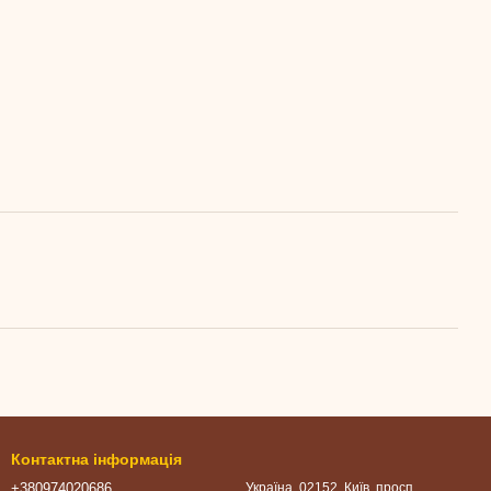
Контактна інформація
+380974020686
Україна, 02152, Київ, просп.