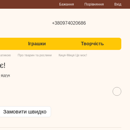
Порівняння
Бажання
Вхід
+380974020686
Іграшки
Творчість
матикою
Про тварин та рослини
Киця-Миця Це моє!
є!
відгук
Замовити швидко