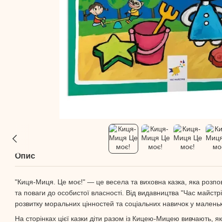
Опис
"Киця-Миця. Це моє!" — це весела та виховна казка, яка розпо
та поваги до особистої власності. Від видавництва "Час майстр
розвитку моральних цінностей та соціальних навичок у маленьк
На сторінках цієї казки діти разом із Кицею-Мицею вивчають, я