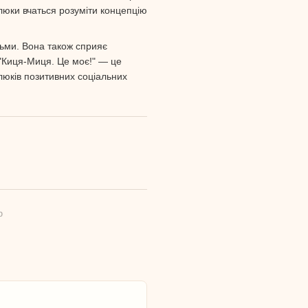
алюки вчаться розуміти концепцію
тьми. Вона також сприяє
 "Киця-Миця. Це моє!" — це
люків позитивних соціальних
ю