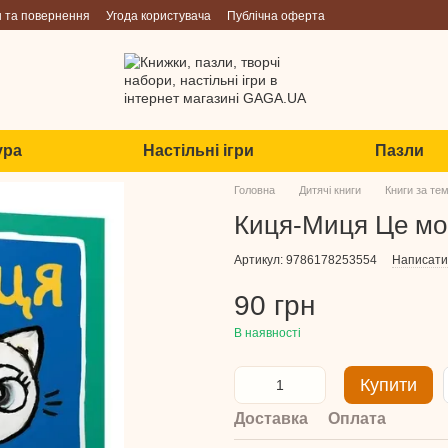
н та повернення
Угода користувача
Публічна оферта
ура
Настільні ігри
Пазли
Головна
Дитячі книги
Книги за те
Киця-Миця Це мо
Артикул: 9786178253554
Написати 
90 грн
В наявності
Купити
Доставка
Оплата