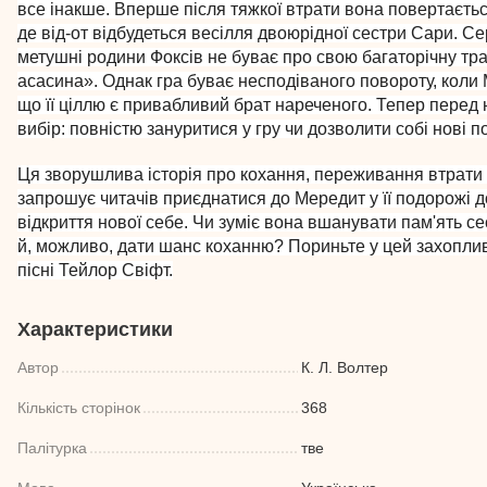
все інакше. Вперше після тяжкої втрати вона повертаєть
де від-от відбудеться весілля двоюрідної сестри Сари. Се
метушні родини Фоксів не буває про свою багаторічну тр
асасина». Однак гра буває несподіваного повороту, коли 
що її ціллю є привабливий брат нареченого. Тепер перед 
вибір: повністю зануритися у гру чи дозволити собі нові п
Ця зворушлива історія про кохання, переживання втрати 
запрошує читачів приєднатися до Мередит у її подорожі д
відкриття нової себе. Чи зуміє вона вшанувати пам'ять се
й, можливо, дати шанс коханню? Пориньте у цей захоплив
пісні Тейлор Свіфт.
Характеристики
Автор
К. Л. Волтер
Кількість сторінок
368
Палітурка
тве