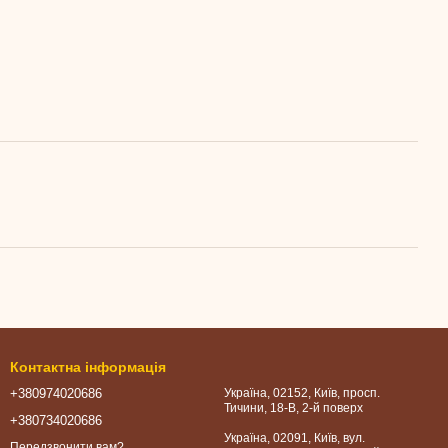
Контактна інформація
+380974020686
Україна, 02152, Київ, просп.
Тичини, 18-В, 2-й поверх
+380734020686
Україна, 02091, Київ, вул.
Передзвонити вам?