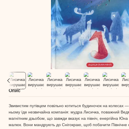
Опис
Звивистим путівцем повільно котиться будиночок на колесах —
ньому їде незвичайна компанія: мудра Лисичка, поважний Ведм
магнітним дзьобом, що завжди вказує на північ, енергійна Юна
малюк. Вони мандрують до Снігокраю, щоб побачити Північне 