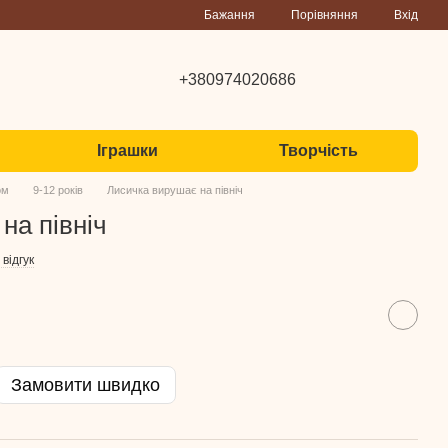
Порівняння
Бажання
Вхід
+380974020686
Іграшки
Творчість
ком
9-12 років
Лисичка вирушає на північ
на північ
відгук
Замовити швидко