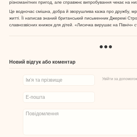
різноманітних пригод, але справжнє випробування чекає на них
Це водночас смішна, добра й зворушлива казка про дружбу, мр
житті. Її написав знаний британський письменник Джеремі Стро
славнозвісних книжок для дітей. «Лисичка вирушає на Північ» 
Новий відгук або коментар
Увійти за допомого