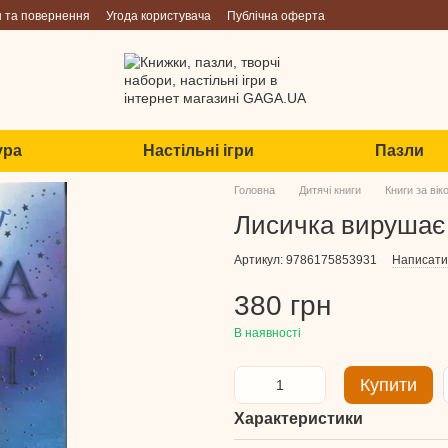
н та повернення
Угода користувача
Публічна оферта
ура
Настільні ігри
Пазли
Головна
Дитячі книги
Книги за ві
Лисичка вирушає 
Артикул: 9786175853931
Написати 
380 грн
В наявності
Купити
Характеристики