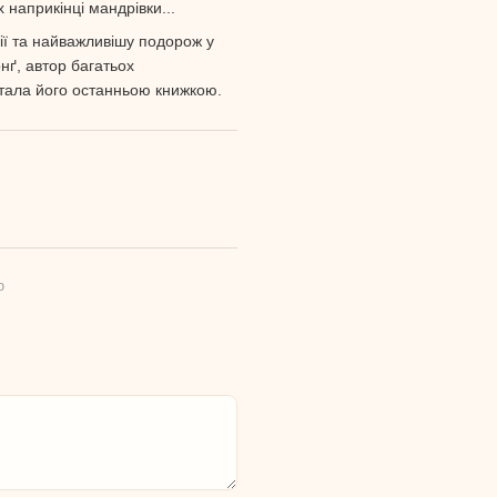
 наприкінці мандрівки...
ії та найважливішу подорож у
нґ, автор багатьох
стала його останньою книжкою.
ю