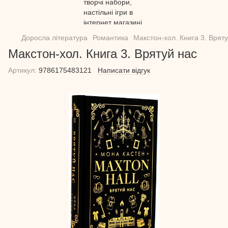
Доросла література
Романтика
Макстон-хол. Книга 3. Врят
Макстон-хол. Книга 3. Врятуй нас
Артикул:
9786175483121
Написати відгук