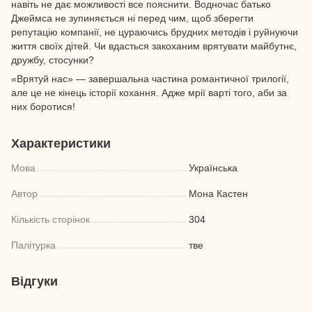
навіть не дає можливості все пояснити. Водночас батько
Джеймса не зупиняється ні перед чим, щоб зберегти
репутацію компанії, не цураючись брудних методів і руйнуючи
життя своїх дітей. Чи вдасться закоханим врятувати майбутнє,
дружбу, стосунки?
«Врятуй нас» — завершальна частина романтичної трилогії,
але це не кінець історії кохання. Адже мрії варті того, аби за
них боротися!
Характеристики
Мова
Українська
Автор
Мона Кастен
Кількість сторінок
304
Палітурка
тве
Відгуки