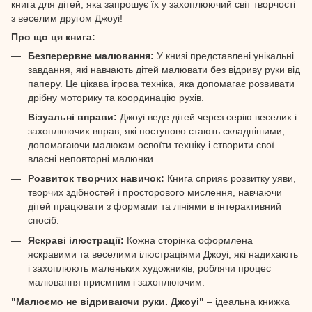
книга для дітей, яка запрошує їх у захоплюючий світ творчості
з веселим другом Джоуі!
Про що ця книга:
Безперервне малювання:
У книзі представлені унікальні
завдання, які навчають дітей малювати без відриву руки від
паперу. Це цікава ігрова техніка, яка допомагає розвивати
дрібну моторику та координацію рухів.
Візуальні вправи:
Джоуі веде дітей через серію веселих і
захоплюючих вправ, які поступово стають складнішими,
допомагаючи малюкам освоїти техніку і створити свої
власні неповторні малюнки.
Розвиток творчих навичок:
Книга сприяє розвитку уяви,
творчих здібностей і просторового мислення, навчаючи
дітей працювати з формами та лініями в інтерактивний
спосіб.
Яскраві ілюстрації:
Кожна сторінка оформлена
яскравими та веселими ілюстраціями Джоуі, які надихають
і захоплюють маленьких художників, роблячи процес
малювання приємним і захоплюючим.
"Малюємо не відриваючи руки. Джоуі"
– ідеальна книжка