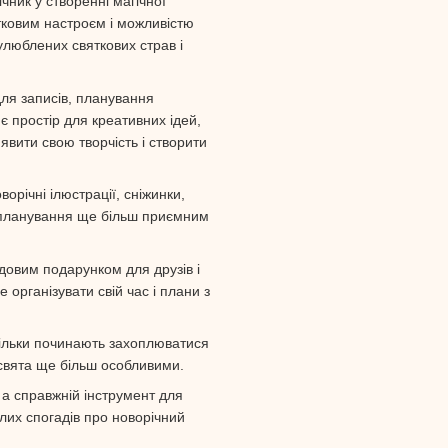
чник у створенні магічної
тковим настроєм і можливістю
улюблених святкових страв і
для записів, планування
 є простір для креативних ідей,
вити свою творчість і створити
орічні ілюстрації, сніжинки,
с планування ще більш приємним
довим подарунком для друзів і
 організувати свій час і плани з
і тільки починають захоплюватися
 свята ще більш особливими.
 а справжній інструмент для
лих спогадів про новорічний