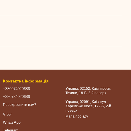
Контактна інформація
+380974020686
Україна, 02152, Київ, просп.
Тичини, 18-В, 2-й поверх
+380734020686
Україна, 02091, Київ, вул.
Передзвонити вам?
Харківське шосе, 172-Б, 2-й
поверх
Viber
Мапа проїзду
WhatsApp
Telegram