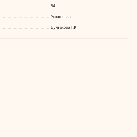
84
Українська
Булгакова Г.К.