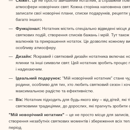
Сюжет:
Це не просто звичайний нотатник, а справжній помі
атмосфери новорічних свят. Кожна сторінка наповнена свя
записати свої новорічні плани, списки подарунків, рецепти 
багато іншого.
Функціонал:
Нотатник містить спеціально відведені місця 
святкових подій, створення списків бажань і мрій. Тут також
малюнків та прикрашення нотаток. Це дозволяє кожному вия
особливу атмосферу.
Дизайн:
Яскравий і святковий дизайн нотатника включає нов
ялинки та інші символи свят. Цей нотатник зробить проце
і надихаючим.
Ідеальний подарунок:
"Мій новорічний нотатник" стане чу
родини, особливо для тих, хто любить святковий сезон і хоче
максимальною радістю та ефективністю.
Вік:
Нотатник підходить для будь-якого віку – від дітей, як
святковими традиціями, до дорослих, які прагнуть зробити
"Мій новорічний нотатник"
– це не просто місце для записів,
створення незабутніх святкових моментів і збереження всіх теп
період.