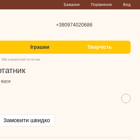
Порівняння
Бажання
Вхід
+380974020686
Іграшки
Творчість
Мій новорічний нотатник
отатник
відгук
Замовити швидко