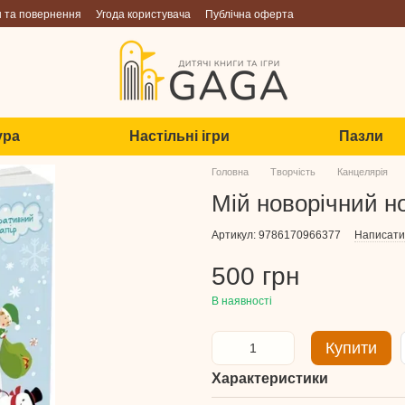
н та повернення
Угода користувача
Публічна оферта
ура
Настільні ігри
Пазли
Головна
Творчість
Канцелярія
Мій новорічний н
Артикул: 9786170966377
Написати 
500 грн
В наявності
Купити
Характеристики