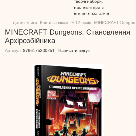
Дитячі книги
Книги за віком
9-12 років
MINECRAFT Dungeons
MINECRAFT Dungeons. Становлення
Архірозбійника
Артикул:
9786175230251
Написати відгук