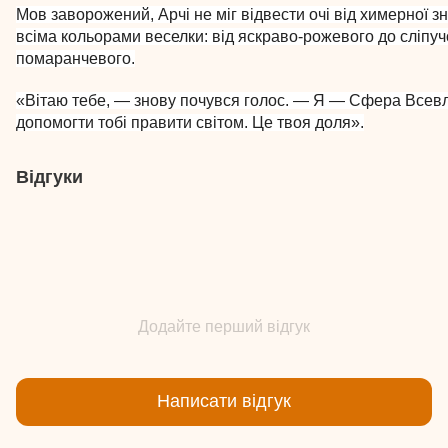
Мов заворожений, Арчі не міг відвести очі від химерної зн
всіма кольорами веселки: від яскраво-рожевого до сліпуч
помаранчевого.
«Вітаю тебе, — знову почувся голос. — Я — Сфера Всевла
допомогти тобі правити світом. Це твоя доля».
Відгуки
Додайте перший відгук
Написати відгук