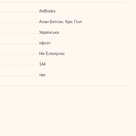
ArtBooks
Алан Бетсон, Кріс Гілл
Українська
офсет
Нік Еліопулос
144
тве