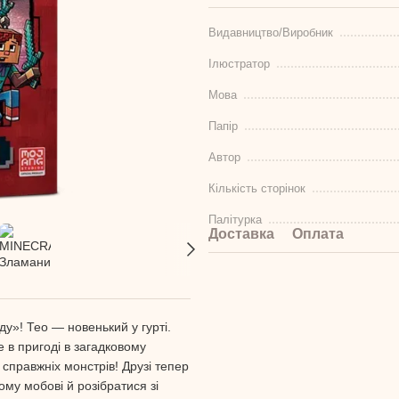
Видавництво/Виробник
Ілюстратор
Мова
Папір
Автор
Кількість сторінок
Палітурка
Доставка
Оплата
у»! Тео — новенький у гурті.
 в пригоді в загадковому
 справжніх монстрів! Друзі тепер
му мобові й розібратися зі