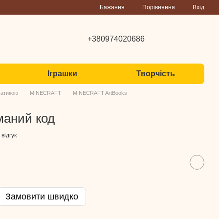
Порівняння
Бажання
Вхід
+380974020686
Іграшки
Творчість
матикою
MINECRAFT
MINECRAFT ArtBooks
аний код
відгук
Замовити швидко