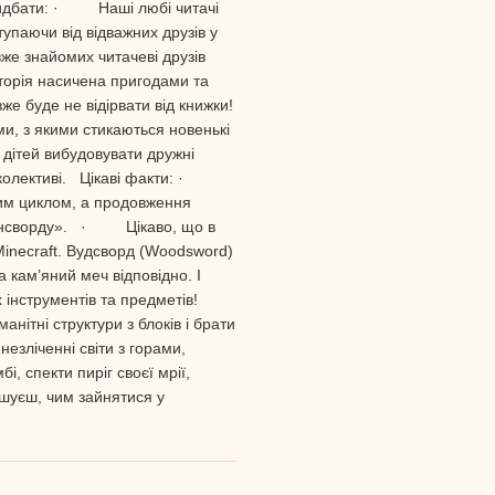
придбати: · Наші любі читачі
тупаючи від відважних друзів у
е знайомих читачеві друзів
Історія насичена пригодами та
же буде не відірвати від книжки!
и, з якими стикаються новенькі
дітей вибудовувати дружні
у колективі. Цікаві факти: ·
шим циклом, а продовження
Стоунсворду». · Цікаво, що в
Minecraft. Вудсворд (Woodsword)
 кам’яний меч відповідно. І
 інструментів та предметів!
ітні структури з блоків і брати
незліченні світи з горами,
, спекти пиріг своєї мрії,
ішуєш, чим зайнятися у