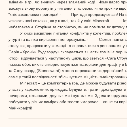
змінами в грі, які виникли через зламаний код! Чому варто 
зможуть знову поринути у читання з головою, ні на крок не відс
їхніх захопливих пригодах! · Пригоди продовжуються! На вж
чекають нові виклики, як у школі, так й у світі Minecraft. · 
небезпеками. Сторінка за сторінкою, ви не помітите як дитину в
· У книзі висвітлені питання конфліктів у колективі, проблем
у гурті та шляхи вирішення непорозумінь. · Сюжет навчить 
стосунки, працювати у команді та справлятися з ревнощами 
Серія «Хроніки Вудсворду» складається з шести томів і є пер
історії відбувається у наступному циклі, що зветься «Сага 
назвах обох циклів використовуються матеріали для крафту в 
та Стоунсворд (Stonesword) можна перекласти як дерев’яний та
саме у такій послідовності збільшується міцність змайстрованих
· Minecraft – це комп’ютерна гра, де можна будувати різноман
участь у карколомних пригодах. Будувати, грати і досліджувати 
печерами, океанами, джунглями і пустелями. Здолати орду зомбі
поблукати у різних вимірах або звести хмарочос – лише ти вир
Майнкрафті!