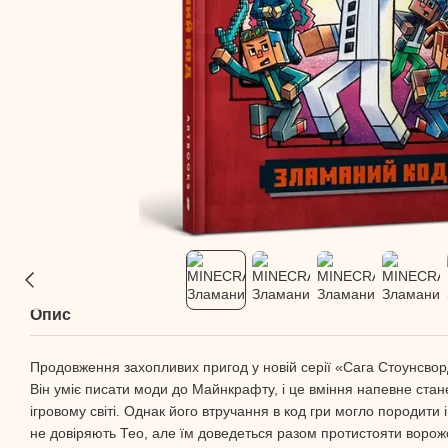
Опис
Продовження захопливих пригод у новій серії «Сага Стоунсворд
Він уміє писати моди до Майнкрафту, і це вміння напевне стане
ігровому світі. Однак його втручання в код гри могло породити і
не довіряють Тео, але їм доведеться разом протистояти ворожо