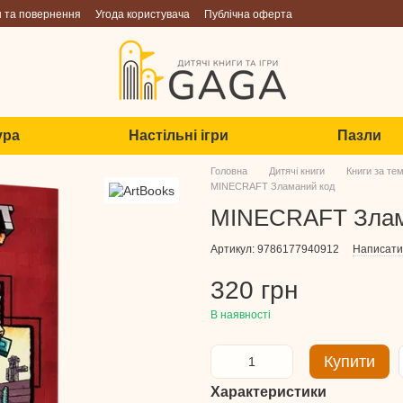
н та повернення
Угода користувача
Публічна оферта
ура
Настільні ігри
Пазли
Головна
Дитячі книги
Книги за те
MINECRAFT Зламаний код
MINECRAFT Злам
Артикул: 9786177940912
Написати 
320 грн
В наявності
Купити
Характеристики