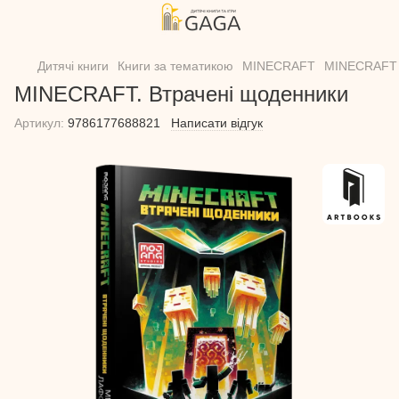
Дитячі книги
Книги за тематикою
MINECRAFT
MINECRAFT 
MINECRAFT. Втрачені щоденники
Артикул:
9786177688821
Написати відгук