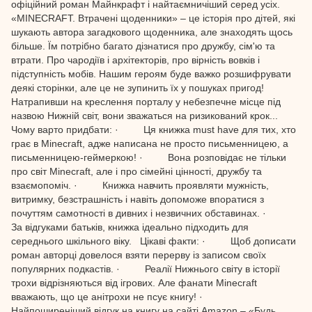
офіційний роман Майнкрафт і найтаємничіший серед усіх.
«MINECRAFT. Втрачені щоденники» – це історія про дітей, які
шукають автора загадкового щоденника, але знаходять щось
більше. Їм потрібно багато дізнатися про дружбу, сім'ю та
втрати. Про чародіїв і архітекторів, про вірність вовків і
підступність мобів. Нашим героям буде важко розшифрувати
деякі сторінки, але це не зупинить їх у пошуках пригод!
Натрапивши на креслення порталу у небезпечне місце під
назвою Нижній світ, вони зважаться на ризикований крок...
Чому варто придбати: · Ця книжка must have для тих, хто
грає в Minecraft, адже написана не просто письменницею, а
письменницею-геймеркою! · Вона розповідає не тільки
про світ Minecraft, але і про сімейні цінності, дружбу та
взаємопоміч. · Книжка навчить проявляти мужність,
витримку, безстрашність і навіть допоможе впоратися з
почуттям самотності в дивних і незвичних обставинах. ·
За відгуками батьків, книжка ідеально підходить для
середнього шкільного віку. Цікаві факти: · Щоб дописати
роман авторці довелося взяти перерву із записом своїх
популярних подкастів. · Реалії Нижнього світу в історії
трохи відрізняються від ігрових. Але фанати Minecraft
вважають, що це анітрохи не псує книгу! ·
Найпоширеніший відгук на книгу на сайті Amazon – «Будь