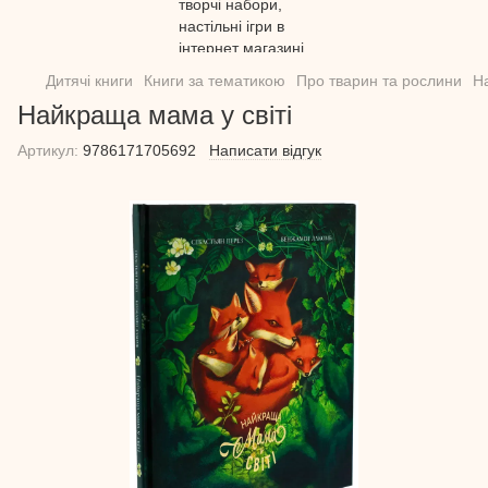
Дитячі книги
Книги за тематикою
Про тварин та рослини
Н
Найкраща мама у світі
Артикул:
9786171705692
Написати відгук