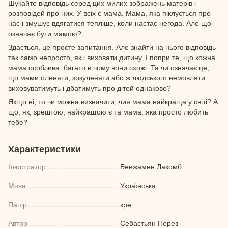
Шукайте відповідь серед цих милих зображень матерів і
розповідей про них. У всіх є мама. Мама, яка піклується про
нас і змушує вдягатися тепліше, коли настає негода. Але що
означає бути мамою?
Здається, це просте запитання. Але знайти на нього відповідь
так само непросто, як і виховати дитину. І попри те, що кожна
мама особлива, багато в чому вони схожі. Та чи означає це,
що мами оленяти, зозуленяти або ж людського немовляти
виховуватимуть і дбатимуть про дітей однаково?
Якщо ні, то чи можна визначити, чия мама найкраща у світі? А
що, як, зрештою, найкращою є та мама, яка просто любить
тебе?
Характеристики
Ілюстратор
Бенжамен Лакомб
Мова
Українська
Папір
кре
Автор
Себастьян Перез