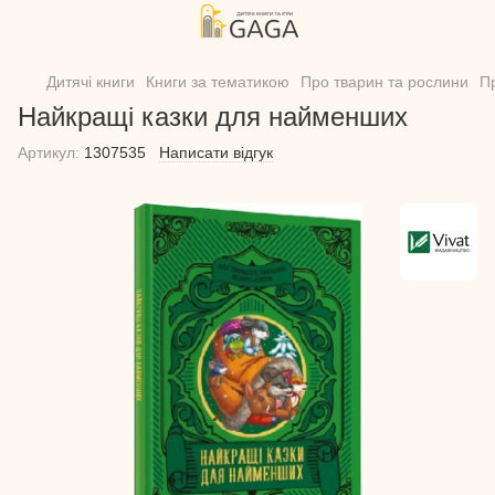
Дитячі книги
Книги за тематикою
Про тварин та рослини
Пр
Найкращі казки для найменших
Артикул:
1307535
Написати відгук