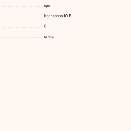
кре
Каспарова Ю.В.
8
м’яка