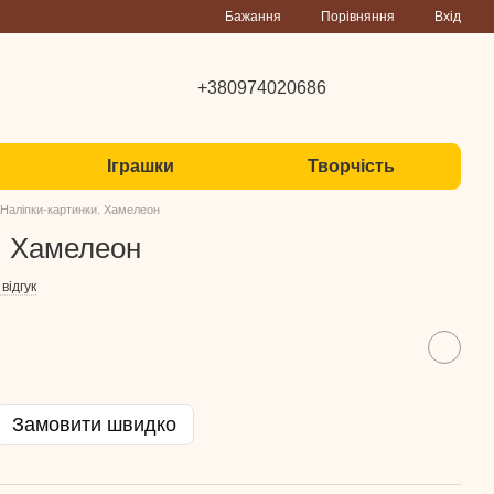
Порівняння
Бажання
Вхід
+380974020686
Іграшки
Творчість
Наліпки-картинки. Хамелеон
. Хамелеон
відгук
Замовити швидко