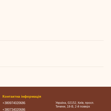
Контактна інформація
+380974020686
Україна, 02152, Київ, просп.
Тичини, 18-В, 2-й поверх
+380734020686