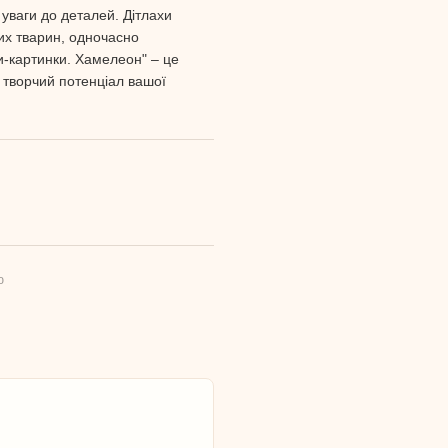
 уваги до деталей. Дітлахи
их тварин, одночасно
ки-картинки. Хамелеон" – це
 творчий потенціал вашої
ю