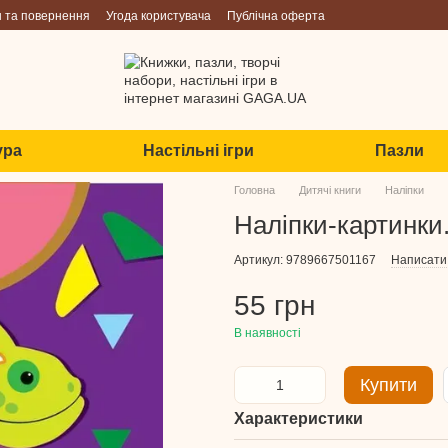
н та повернення
Угода користувача
Публічна оферта
ура
Настільні ігри
Пазли
Головна
Дитячі книги
Наліпки
Наліпки-картинки
Артикул: 9789667501167
Написати 
55 грн
В наявності
Купити
Характеристики