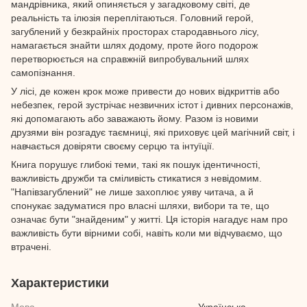
мандрівника, який опиняється у загадковому світі, де
реальність та ілюзія переплітаються. Головний герой,
загублений у безкрайніх просторах стародавнього лісу,
намагається знайти шлях додому, проте його подорож
перетворюється на справжній випробувальний шлях
самопізнання.
У лісі, де кожен крок може привести до нових відкриттів або
небезпек, герой зустрічає незвичних істот і дивних персонажів,
які допомагають або заважають йому. Разом із новими
друзями він розгадує таємниці, які приховує цей магічний світ, і
навчається довіряти своєму серцю та інтуїції.
Книга порушує глибокі теми, такі як пошук ідентичності,
важливість дружби та сміливість стикатися з невідомим.
"Напівзагублений" не лише захоплює уяву читача, а й
спонукає задуматися про власні шляхи, вибори та те, що
означає бути "знайденим" у житті. Ця історія нагадує нам про
важливість бути вірними собі, навіть коли ми відчуваємо, що
втрачені.
Характеристики
Мова
Українська