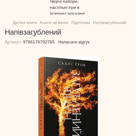
Дитячі книги
Книги за віком
Підліткам
Напівзагублений
Напівзагублений
Артикул:
9786176792765
Написати відгук