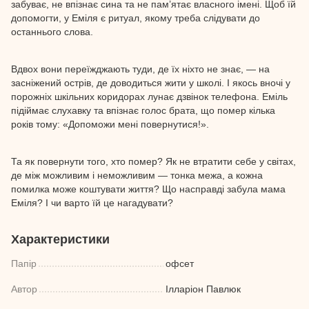
забуває, не впізнає сина та не пам’ятає власного імені. Щоб їй
допомогти, у Еміля є ритуал, якому треба слідувати до
останнього слова.
Вдвох вони переїжджають туди, де їх ніхто не знає, — на
засніжений острів, де доводиться жити у школі. І якось вночі у
порожніх шкільних коридорах лунає дзвінок телефона. Еміль
підіймає слухавку та впізнає голос брата, що помер кілька
років тому: «Допоможи мені повернутися!».
Та як повернути того, хто помер? Як не втратити себе у світах,
де між можливим і неможливим — тонка межа, а кожна
помилка може коштувати життя? Що насправді забула мама
Еміля? І чи варто їй це нагадувати?
Характеристики
Папір
офсет
Автор
Ілларіон Павлюк