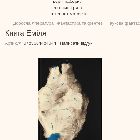
Доросла література
Фантастика та фентезі
Наукова фантас
Книга Еміля
Артикул:
9789664484944
Написати відгук