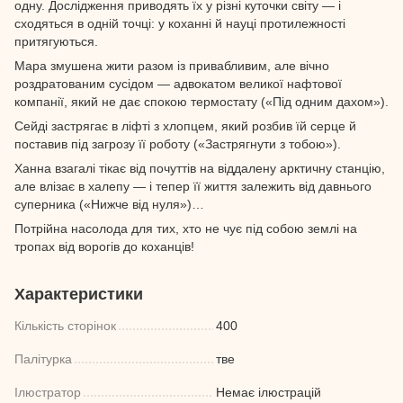
одну. Дослідження приводять їх у різні куточки світу — і
сходяться в одній точці: у коханні й науці протилежності
притягуються.
Мара змушена жити разом із привабливим, але вічно
роздратованим сусідом — адвокатом великої нафтової
компанії, який не дає спокою термостату («Під одним дахом»).
Сейді застрягає в ліфті з хлопцем, який розбив їй серце й
поставив під загрозу її роботу («Застрягнути з тобою»).
Ханна взагалі тікає від почуттів на віддалену арктичну станцію,
але влізає в халепу — і тепер її життя залежить від давнього
суперника («Нижче від нуля»)…
Потрійна насолода для тих, хто не чує під собою землі на
тропах від ворогів до коханців!
Характеристики
Кількість сторінок
400
Палітурка
тве
Ілюстратор
Немає ілюстрацій