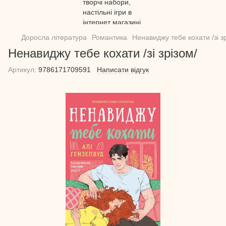
Доросла література
Романтика
Ненавиджу тебе кохати /зі з
Ненавиджу тебе кохати /зі зрізом/
Артикул:
9786171709591
Написати відгук