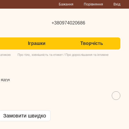
Порівняння
Бажання
Вхід
+380974020686
Іграшки
Творчість
матикою
Про тіло, зовнішність та етикет / Про дорослішання та інтимне
відгук
Замовити швидко