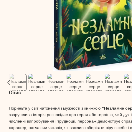
Опис
Пориньте у світ натхнення і мужності з книжкою
"Незламне се
зворушлива історія розповідає про героя або героїню, чий дух 
численні випробування і труднощі, персонаж демонструє спра
характер, навчаючи читачів, як важливо зберігати віру в себе і с