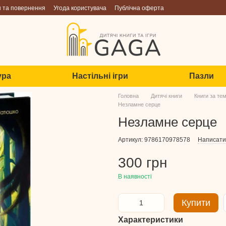
н та повернення
Угода користувача
Публічна оферта
ура
Настільні ігри
Пазли
Головна
Дитячі книги
Книги за те
Незламне серце
Незламне серце
Артикул: 9786170978578
Написати 
300 грн
В наявності
Купити
Характеристики