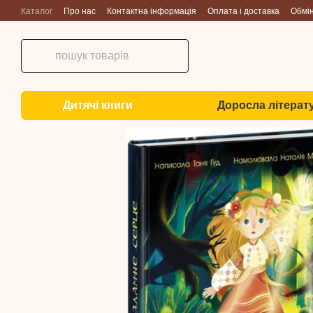
Перейти до основного контенту
Каталог
Про нас
Контактна інформація
Оплата і доставка
Обмі
Дитячі книги
Доросла літерат