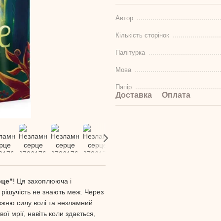
Автор
Кількість сторінок
Палітурка
Мова
Папір
Доставка
Оплата
рце"
! Ця захоплююча і
і рішучість не знають меж. Через
вжню силу волі та незламний
вої мрії, навіть коли здається,