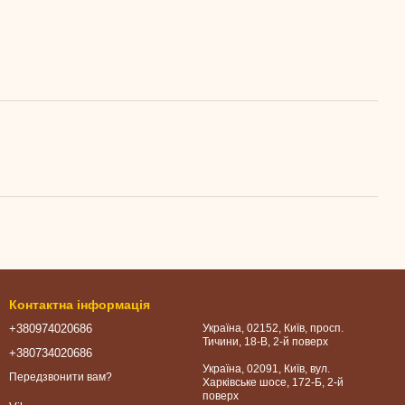
Контактна інформація
+380974020686
Україна, 02152, Київ, просп.
Тичини, 18-В, 2-й поверх
+380734020686
Україна, 02091, Київ, вул.
Передзвонити вам?
Харківське шосе, 172-Б, 2-й
поверх