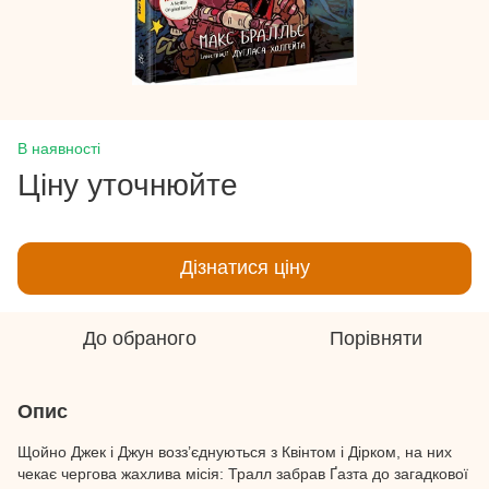
В наявності
Ціну уточнюйте
Дізнатися ціну
До обраного
Порівняти
Опис
Щойно Джек і Джун возз’єднуються з Квінтом і Дірком, на них
чекає чергова жахлива місія: Тралл забрав Ґазта до загадкової