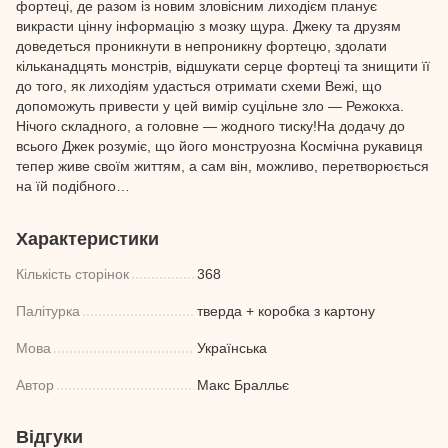
фортеці, де разом із новим зловісним лиходієм планує
викрасти цінну інформацію з мозку щура. Джеку та друзям
доведеться проникнути в непроникну фортецю, здолати
кільканадцять монстрів, відшукати серце фортеці та знищити її
до того, як лиходіям удасться отримати схеми Вежі, що
допоможуть привести у цей вимір суцільне зло — Режокха.
Нічого складного, а головне — жодного тиску!На додачу до
всього Джек розуміє, що його монструозна Космічна рукавиця
тепер живе своїм життям, а сам він, можливо, перетворюється
на їй подібного…
Характеристики
Кількість сторінок
368
Палітурка
тверда + коробка з картону
Мова
Українська
Автор
Макс Бралльє
Відгуки