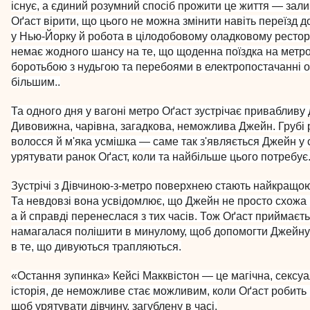
існує, а єдиний розумний спосіб прожити це життя — зал
Оґаст вірити, що цього не можна змінити навіть переїзд д
у Нью-Йорку й робота в цілодобовому оладковому ресторан
немає жодного шансу на те, що щоденна поїздка на метро
боротьбою з нудьгою та перебоями в електропостачанні 
більшим..
Та одного дня у вагоні метро Оґаст зустрічає привабливу 
Дивовижна, чарівна, загадкова, неможлива Джейн. Грубі 
волосся й м'яка усмішка — саме так з'являється Джейн у 
урятувати ранок Оґаст, коли та найбільше цього потребує
Зустрічі з Дівчиною-з-метро поверхнею стають найкращою
Та невдовзі вона усвідомлює, що Джейн не просто схожа 
а й справді перенеслася з тих часів. Тож Оґаст приймаєть
намагалася полішити в минулому, щоб допомогти Джейну
в те, що дивуються трапляються.
«Остання зупинка» Кейсі Макквістон — це магічна, сексуа
історія, де неможливе стає можливим, коли Оґаст робить в
щоб урятувати дівчину, загублену в часі.