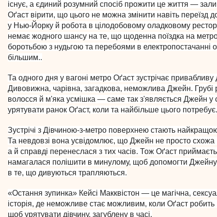
існує, а єдиний розумний спосіб прожити це життя — зал
Оґаст вірити, що цього не можна змінити навіть переїзд д
у Нью-Йорку й робота в цілодобовому оладковому ресторан
немає жодного шансу на те, що щоденна поїздка на метро
боротьбою з нудьгою та перебоями в електропостачанні 
більшим..
Та одного дня у вагоні метро Оґаст зустрічає привабливу 
Дивовижна, чарівна, загадкова, неможлива Джейн. Грубі 
волосся й м'яка усмішка — саме так з'являється Джейн у 
урятувати ранок Оґаст, коли та найбільше цього потребує
Зустрічі з Дівчиною-з-метро поверхнею стають найкращою
Та невдовзі вона усвідомлює, що Джейн не просто схожа 
а й справді перенеслася з тих часів. Тож Оґаст приймаєть
намагалася полішити в минулому, щоб допомогти Джейну
в те, що дивуються трапляються.
«Остання зупинка» Кейсі Макквістон — це магічна, сексуа
історія, де неможливе стає можливим, коли Оґаст робить в
щоб урятувати дівчину, загублену в часі.