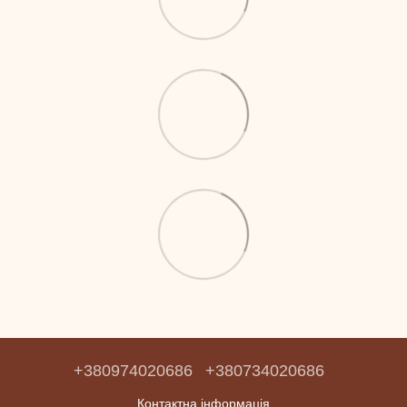
+380974020686
+380734020686
Контактна інформація