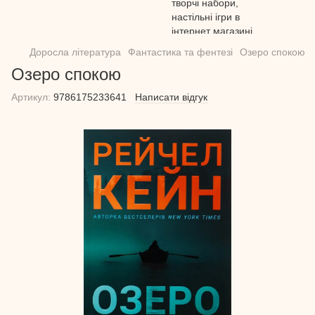
Доросла література
Фантастика та фентезі
Озеро спокою
Озеро спокою
Артикул:
9786175233641
Написати відгук