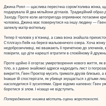
Джина Роял — щаслива пересічна сором’язлива жінка, щ
подарувала їй два мільйони дітлахів. Традиційний образ
Заходу. Проте коли автопригода оприявнює потаємне крив
чоловіка, Джина має повернутися на іншу людину — Ґвен
запеклу матір-воїтельку.
Тепер її чоловік у в'язниці, а сама вона знайшла прихисто
Стіллгауз-Лейк на березі мальовничого озера. Хоча жінку
недоброзичливці, які вважають її причетною до злочинів, 
повірити, що діти нарешті втратити в спокійному й дружн
Проте щойно її огортає умиротворення нового життя, як 
тіло, а з давно знайомої адреси надходить лист із погро
викриття, Ґвен Проктор мусить тримати друзів близько, а 
Інакше їй спостерігати, як убивця знущається з дітьми ли
насолодитися її зусиллями. Одне відомо напевно: Ґвен у
боротися зі злом. І нізащо не відступить.
Попередження: книжка містить сцени жорстокості.