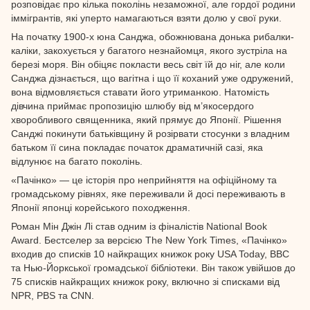
розповідає про кілька поколінь незаможної, але гордої родини
іммігрантів, які уперто намагаються взяти долю у свої руки.
На початку 1900-х юна Санджа, обожнювана донька рибалки-
каліки, закохується у багатого незнайомця, якого зустріла на
березі моря. Він обіцяє покласти весь світ їй до ніг, але коли
Санджа дізнається, що вагітна і що її коханий уже одружений,
вона відмовляється ставати його утриманкою. Натомість
дівчина приймає пропозицію шлюбу від м’якосердого
хворобливого священника, який прямує до Японії. Рішення
Санджі покинути батьківщину й розірвати стосунки з владним
батьком її сина покладає початок драматичній сазі, яка
відлунює на багато поколінь.
«Пачінко» — це історія про неприйняття на офіційному та
громадському рівнях, яке переживали й досі переживають в
Японії японці корейського походження.
Роман Мін Джін Лі став одним із фіналістів National Book
Award. Бестселер за версією The New York Times, «Пачінко»
входив до списків 10 найкращих книжок року USA Today, BBC
та Нью-Йоркської громадської бібліотеки. Він також увійшов до
75 списків найкращих книжок року, включно зі списками від
NPR, PBS та CNN.