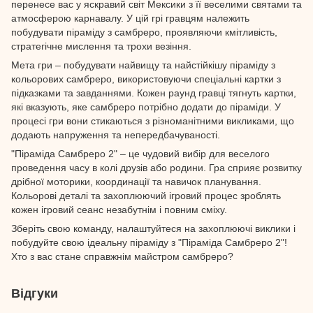
перенесе вас у яскравий світ Мексики з її веселими святами та
атмосферою карнавалу. У цій грі гравцям належить
побудувати піраміду з самбреро, проявляючи кмітливість,
стратегічне мислення та трохи везіння.
Мета гри – побудувати найвищу та найстійкішу піраміду з
кольорових самбреро, використовуючи спеціальні картки з
підказками та завданнями. Кожен раунд гравці тягнуть картки,
які вказують, яке самбреро потрібно додати до піраміди. У
процесі гри вони стикаються з різноманітними викликами, що
додають напруження та непередбачуваності.
"Піраміда Самбреро 2" – це чудовий вибір для веселого
проведення часу в колі друзів або родини. Гра сприяє розвитку
дрібної моторики, координації та навичок планування.
Кольорові деталі та захоплюючий ігровий процес зроблять
кожен ігровий сеанс незабутнім і повним сміху.
Зберіть свою команду, налаштуйтеся на захоплюючі виклики і
побудуйте свою ідеальну піраміду з "Піраміда Самбреро 2"!
Хто з вас стане справжнім майстром самбреро?
Відгуки