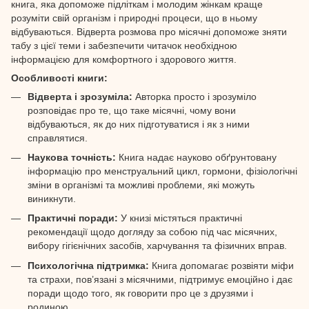
книга, яка допоможе підліткам і молодим жінкам краще
розуміти свій організм і природні процеси, що в ньому
відбуваються. Відверта розмова про місячні допоможе зняти
табу з цієї теми і забезпечити читачок необхідною
інформацією для комфортного і здорового життя.
Особливості книги:
Відверта і зрозуміла:
Авторка просто і зрозуміло
розповідає про те, що таке місячні, чому вони
відбуваються, як до них підготуватися і як з ними
справлятися.
Наукова точність:
Книга надає науково обґрунтовану
інформацію про менструальний цикл, гормони, фізіологічні
зміни в організмі та можливі проблеми, які можуть
виникнути.
Практичні поради:
У книзі містяться практичні
рекомендації щодо догляду за собою під час місячних,
вибору гігієнічних засобів, харчування та фізичних вправ.
Психологічна підтримка:
Книга допомагає розвіяти міфи
та страхи, пов’язані з місячними, підтримує емоційно і дає
поради щодо того, як говорити про це з друзями і
родиною.