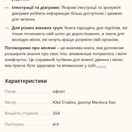
Ілюстрації та діаграми:
Яскраві ілюстрації та зрозумілі
діаграми роблять інформацію більш доступною і цікавою
для читачок.
Для різних вікових груп:
Книга підходить для підлітків, які
тільки починають свій шлях до дорослішання, а також для
молодих жінок, які хочуть краще розуміти свій організм.
Поговоримо про місячні
– це важлива книга, яка допоможе
розширити знання про своє тіло, впевненіше почуватись і жити
комфортно. Це справжній путівник для кожної дівчини і жінки,
яка прагне бути здоровою та впевненою у собі.
Характеристики
Папір
офсет
Автор
Юмі Стайнз, доктор Мелісса Кан
Кількість сторінок
164
Палітурка
м'я