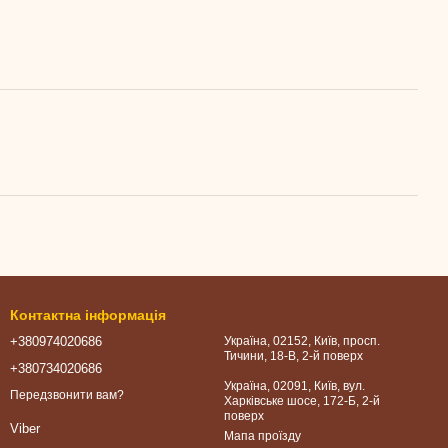
Контактна інформація
+380974020686
Україна, 02152, Київ, просп.
Тичини, 18-В, 2-й поверх
+380734020686
Україна, 02091, Київ, вул.
Передзвонити вам?
Харківське шосе, 172-Б, 2-й
поверх
Viber
Мапа проїзду