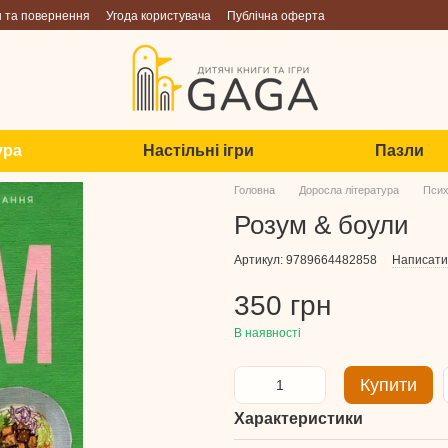
н та повернення
Угода користувача
Публічна оферта
ура
Настільні ігри
Пазли
Головна
Доросла література
Псих
Розум & боули
Артикул: 9789664482858
Написати 
350 грн
В наявності
Купити
Характеристики