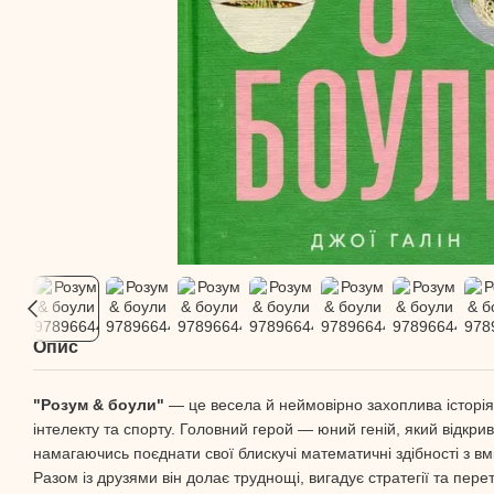
Опис
"Розум & боули"
— це весела й неймовірно захоплива історі
інтелекту та спорту. Головний герой — юний геній, який відкрив
намагаючись поєднати свої блискучі математичні здібності з вм
Разом із друзями він долає труднощі, вигадує стратегії та пер