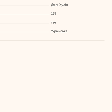
Джої Хулін
176
тве
Українська