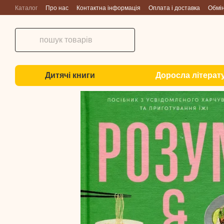
Перейти до основного контенту
Каталог
Про нас
Контактна інформація
Оплата і доставка
Обмі
Дитячі книги
Доросла літерат