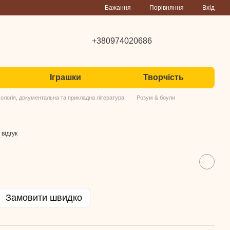
Порівняння
Бажання
Вхід
+380974020686
Іграшки
Творчість
ологія, документальна та прикладна література
Розум & боули
відгук
Замовити швидко