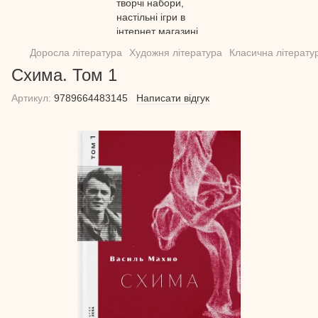
Доросла література
Художня література
Класична літерату
Схима. Том 1
Артикул:
9789664483145
Написати відгук