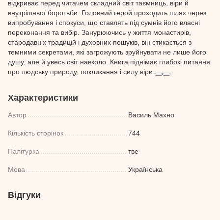
відкриває перед читачем складний світ таємниць, віри й
внутрішньої боротьби. Головний герой проходить шлях через
випробування і спокуси, що ставлять під сумнів його власні
переконання та вибір. Занурюючись у життя монастирів,
стародавніх традицій і духовних пошуків, він стикається з
темними секретами, які загрожують зруйнувати не лише його
душу, але й увесь світ навколо. Книга піднімає глибокі питання
про людську природу, покликання і силу віри.
Характеристики
Автор
Василь Махно
Кількість сторінок
744
Палітурка
тве
Мова
Українська
Відгуки