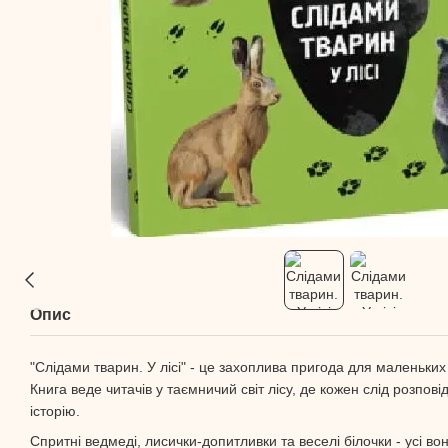
Опис
"Слідами тварин. У лісі" - це захоплива пригода для маленьких
Книга веде читачів у таємничий світ лісу, де кожен слід розпов
історію.
Спритні ведмеді, лисички-допитливки та веселі білочки - усі во