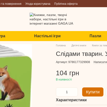
н та повернення
Угода користувача
Публічна оферта
ура
Настільні ігри
Пазли
Головна
Дитячі книги
Книги за те
Слідами тварин. У
Артикул: 9786177329908
Написати 
104 грн
В наявності
Купити
Характеристики