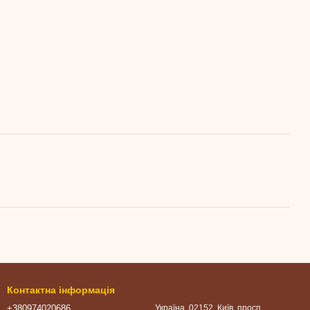
Контактна інформація
+380974020686
Україна, 02152, Київ, просп.