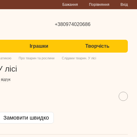
Порівняння
Бажання
Вхід
+380974020686
Іграшки
Творчість
матикою
Про тварин та рослини
Слідами тварин. У лісі
 лісі
відгук
Замовити швидко