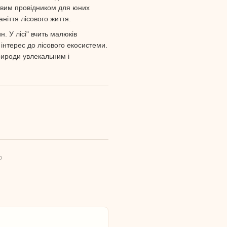
довим провідником для юних
ніття лісового життя.
. У лісі" вчить малюків
інтерес до лісового екосистеми.
рироди увлекальним і
ю