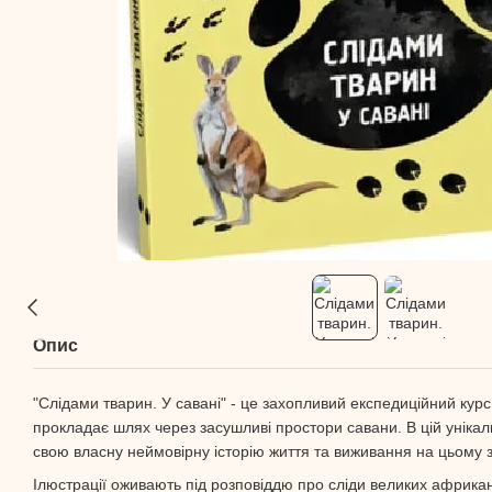
Опис
"Слідами тварин. У савані" - це захопливий експедиційний курс
прокладає шлях через засушливі простори савани. В цій унікаль
свою власну неймовірну історію життя та виживання на цьому
Ілюстрації оживають під розповіддю про сліди великих африкан