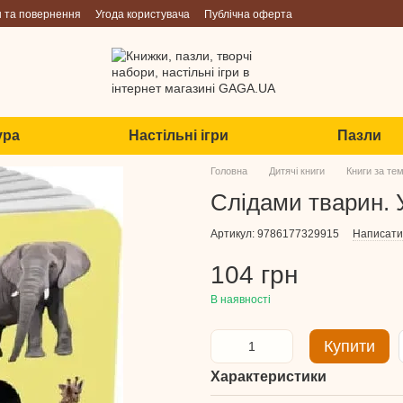
н та повернення
Угода користувача
Публічна оферта
ура
Настільні ігри
Пазли
Головна
Дитячі книги
Книги за те
Слідами тварин. 
Артикул: 9786177329915
Написати 
104 грн
В наявності
Купити
Характеристики