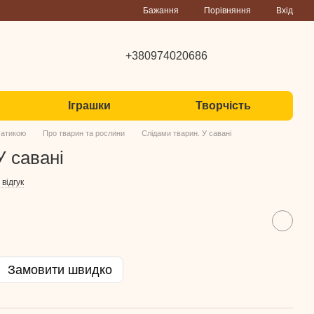
Порівняння
Бажання
Вхід
+380974020686
Іграшки
Творчість
матикою
Про тварин та рослини
Слідами тварин. У савані
У савані
відгук
Замовити швидко