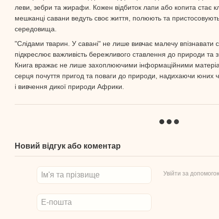
леви, зебри та жирафи. Кожен відбиток лапи або копита стає к
мешканці савани ведуть своє життя, полюють та пристосовуют
середовища.
"Слідами тварин. У савані" не лише вивчає малечу впізнавати с
підкреслює важливість бережливого ставлення до природи та зб
Книга вражає не лише захоплюючими інформаційними матеріал
серця почуття пригод та поваги до природи, надихаючи юних ч
і вивчення дикої природи Африки.
Новий відгук або коментар
Увійти за допомого