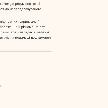
лючем до розуміння, як ці
ься до непередбачуваного
ліди різних тварин, але й
ереження її різноманітності.
ами, але й вкладає в маленькі
итачів на подальші дослідження
ю