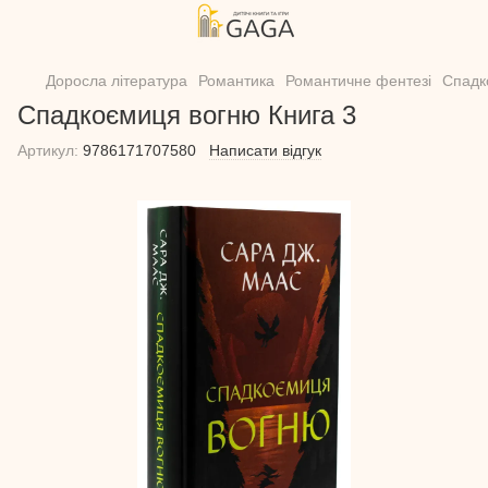
Доросла література
Романтика
Романтичне фентезі
Спадк
Спадкоємиця вогню Книга 3
Артикул:
9786171707580
Написати відгук