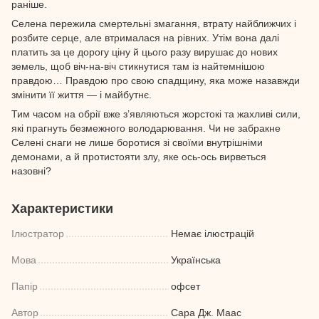
раніше.
Селена пережила смертельні змагання, втрату найближчих і
розбите серце, але втрималася на рівних. Утім вона далі
платить за це дорогу ціну й цього разу вирушає до нових
земель, щоб віч-на-віч стикнутися там із найтемнішою
правдою… Правдою про свою спадщину, яка може назавжди
змінити її життя — і майбутнє.
Тим часом на обрії вже з’являються жорстокі та жахливі сили,
які прагнуть безмежного володарювання. Чи не забракне
Селені снаги не лише боротися зі своїми внутрішніми
демонами, а й протистояти злу, яке ось-ось вирветься
назовні?
Характеристики
Ілюстратор
Немає ілюстрацій
Мова
Українська
Папір
офсет
Автор
Сара Дж. Маас