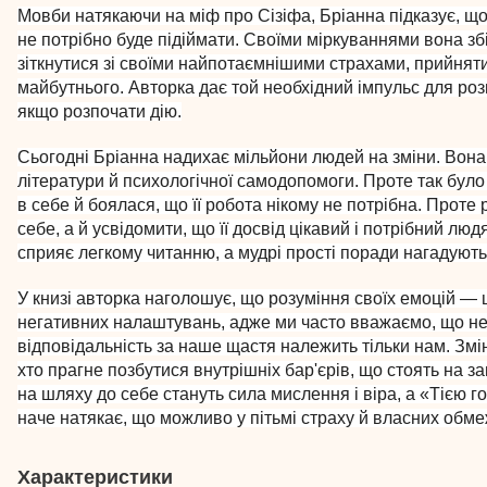
Мовби натякаючи на міф про Сізіфа, Бріанна підказує, що 
не потрібно буде підіймати. Своїми міркуваннями вона зб
зіткнутися зі своїми найпотаємнішими страхами, прийняти
майбутнього. Авторка дає той необхідний імпульс для ро
якщо розпочати дію.
Сьогодні Бріанна надихає мільйони людей на зміни. Вона
літератури й психологічної самодопомоги. Проте так було
в себе й боялася, що її робота нікому не потрібна. Проте
себе, а й усвідомити, що її досвід цікавий і потрібний л
сприяє легкому читанню, а мудрі прості поради нагадуют
У книзі авторка наголошує, що розуміння своїх емоцій — 
негативних налаштувань, адже ми часто вважаємо, що не г
відповідальність за наше щастя належить тільки нам. Змін
хто прагне позбутися внутрішніх бар'єрів, що стоять на 
на шляху до себе стануть сила мислення і віра, а «Тією 
наче натякає, що можливо у пітьмі страху й власних обмеж
Характеристики