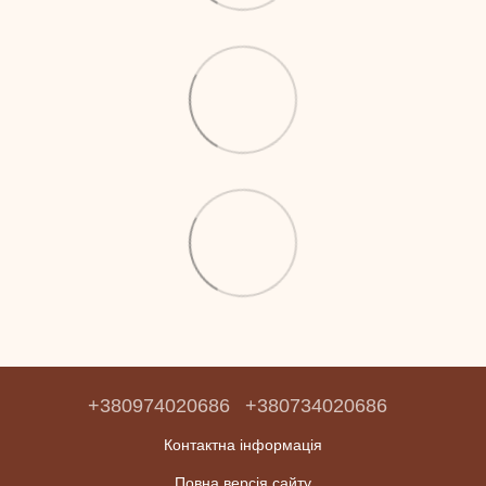
+380974020686
+380734020686
Контактна інформація
Повна версія сайту