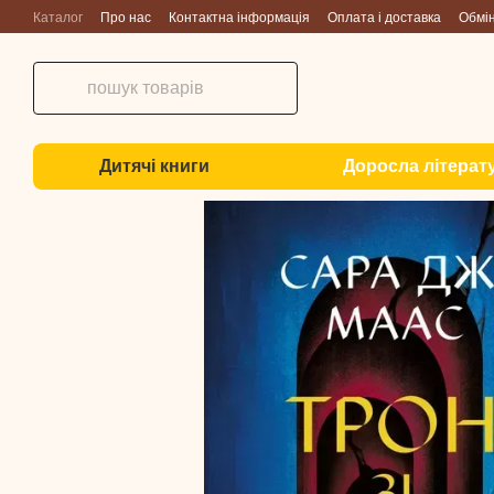
Перейти до основного контенту
Каталог
Про нас
Контактна інформація
Оплата і доставка
Обмі
Дитячі книги
Доросла літерат