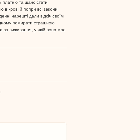
ну платню та шанс стати
 в крові й попри всі закони
енні нарешті дали відсіч своїм
одному помирати страшною
 за виживання, у якій вона має
ю