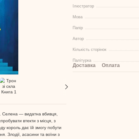
Ілюстратор
Мова
Папір
Автор
Кількість сторінок
Палітурка
Доставка
Оплата
ь. Селена — видатна вбивця,
пробувати втекти з місця, з
ду король дає їй змогу побути
я. Злодії, асасини та воїни з