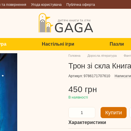
н та повернення
Угода користувача
Публічна оферта
ура
Настільні ігри
Пазли
Головна
Доросла література
Фант
Трон зі скла Книга
Артикул: 9786171707610
Написати 
450 грн
В наявності
Купити
Характеристики