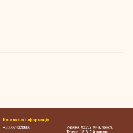
Контактна інформація
+380974020686
Україна, 02152, Київ, просп.
Тичини, 18-В, 2-й поверх