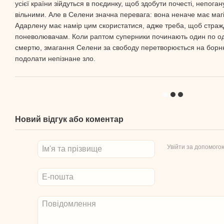
усієї країни зійдуться в поєдинку, щоб здобути почесті, непога
вільними. Але в Селени значна перевага: вона неначе має магію
Адарлену має намір цим скористатися, адже треба, щоб стражд
поневолювачам. Коли раптом суперники починають один по 
смертю, змагання Селени за свободу перетворюється на борню
подолати непізнане зло.
Новий відгук або коментар
Увійти за допомого