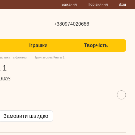
Порівняння
Бажання
Вхід
+380974020686
Іграшки
Творчість
астика та фентезі
Трон зі скла Книга 1
 1
відгук
Замовити швидко