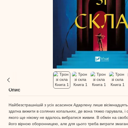
Опис
Найбезстрашнішій з усіх асасинок Адарлену лише вісімнадцят
здатна вижити в соляних копальнях, де вона тяжко гарувала, і с
якого ще нікому не вдалось вибратися живим. В обмін на свобо
його вірною оборонницею, але для цього треба виграти змаганн