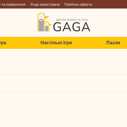
н та повернення
Угода користувача
Публічна оферта
ура
Настільні ігри
Пазли