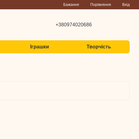
Порівняння
Бажання
Вхід
+380974020686
Іграшки
Творчість