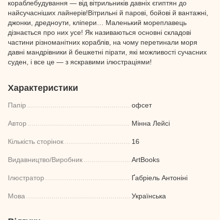
кораблебудування — від вітрильників давніх єгиптян до
найсучасніших лайнерів!Вітрильні й парові, бойові й вантажні,
джонки, дредноути, кліпери… Маленький мореплавець
дізнається про них усе! Як називаються основні складові
частини різноманітних кораблів, на чому перетинали моря
давні мандрівники й бешкетні пірати, які можливості сучасних
суден, і все це — з яскравими ілюстраціями!
Характеристики
Папір
офсет
Автор
Мінна Лейсі
Кількість сторінок
16
Видавництво/Виробник
ArtBooks
Ілюстратор
Ґабріель Антоніні
Мова
Українська