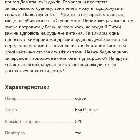
пригод Дев’ятки та її друзів. Розірвавши прокляття
зачаклованого будинку, вони тепер можуть подорожувати
світами! Перша зупинка — Чемпіонат із чарівних класиків,
місце, де збираються найкращі маги. Переможець чемпіонату
зможе потрапити у Вежу на краю часу, де мудрий Питай-
камінь відповість на будь-яке питання. Та виникає одна
проблема: химерний мандрівний будинок дуже хвилюється
перед подорожами і… починає гикати. Із кожним гиканням
друзі хаотично стрибають між світами. Невже будинок знову
зачарували і подорож на чемпіонат під загрозою? На друзів
чекають нові випробування і магічні перешкоди, які їм
доведеться подолати разом!
Характеристики
Папір
офсет
Автор
Емі Спаркс
Кількість сторінок
320
Палітурка
тве