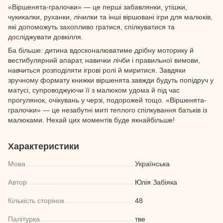
«Віршенята-гралочки» — це перші забавлянки, утішки,
чукикалки, руханки, лічилки та інші віршовані ігри для малюків,
які допоможуть захопливо гратися, спілкуватися та
досліджувати довкілля.
Ба більше: дитина вдосконалюватиме дрібну моторику й
вестибулярний апарат, навички лічби і правильної вимови,
навчиться розподіляти ігрові ролі й миритися. Завдяки
зручному формату книжки віршенята завжди будуть попідруч у
матусі, супроводжуючи її з малюком удома й під час
прогулянок, очікувань у черзі, подорожей тощо. «Віршенята-
гралочки» — це незабутні миті теплого спілкування батьків із
малюками. Нехай цих моментів буде якнайбільше!
Характеристики
Мова
Українська
Автор
Юлія Забіяка
Кількість сторінок
48
Палітурка
тве