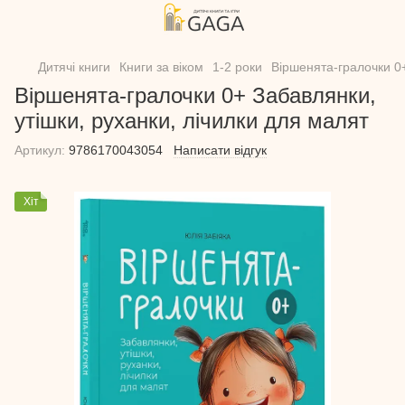
Дитячі книги
Книги за віком
1-2 роки
Віршенята-гралочки 0+
Віршенята-гралочки 0+ Забавлянки,
утішки, руханки, лічилки для малят
Артикул:
9786170043054
Написати відгук
Хіт