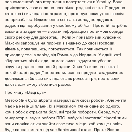
повномасштабного вторгнення повертається в Україну. Вона
приїжджає у своє село на новорічно-різдвяні свята. Її родинна
хата хоч і виглядає інстаграмно, проте дух покинутості зовсім
не приваблює. Відключення світла та холод не додають
радості від перебування у сімейному обійсті. Проте їй потрібно
виконати завдання — зібрати інформацію про зимові обряди
свого регіону для дисертації. Коли ж привабливий художник
Максим запрошує на пиріжки з вишнею до своєї господи,
дівчина, повагавшись, погоджується. Так починається її
пригоди у селі в період від Романа до Йордана. У одній хаті
збираються різні люди, намагаючись відчути загублене
відчуття радості, єдності й родини. Хоча б лише на свята. І
нехай старі традиції перетворилися на предмет академічних
досліджень і більше виглядають як рольові ігри, проте вони
дають всім змогу зібратися разом.
Про книгу «Вівці цілі»
Метою Яни було зібрати матеріал для своєї роботи. Але життя
має на неї інші плани. Їх з Максимом тягне одне до одного,
хоч в обох є страхи та болі, які треба побороти. Серед гулу
генераторів, звуків роботи ППО, вибухів і застиглої сірості зими
вони сподіваються знайти своє тихе місце, хай хоч це навіть
буде ванна кімната під час балістичної атаки. Проте Янина