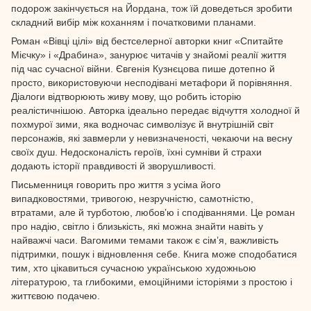
подорож закінчується на Йордана, тож їй доведеться зробити
складний вибір між коханням і початковими планами.
Роман «Вівці цілі» від бестселерної авторки книг «Спитайте
Мієчку» і «Драбина», занурює читачів у знайомі реалії життя
під час сучасної війни. Євгенія Кузнєцова пише дотепно й
просто, використовуючи несподівані метафори й порівняння.
Діалоги відтворюють живу мову, що робить історію
реалістичнішою. Авторка ідеально передає відчуття холодної й
похмурої зими, яка водночас символізує й внутрішній світ
персонажів, які завмерли у невизначеності, чекаючи на весну
своїх душ. Недосконалість героїв, їхні сумніви й страхи
додають історії правдивості й зворушливості.
Письменниця говорить про життя з усіма його
випадковостями, тривогою, незручністю, самотністю,
втратами, але й турботою, любов’ю і сподіваннями. Це роман
про надію, світло і близькість, які можна знайти навіть у
найважчі часи. Вагомими темами також є сім’я, важливість
підтримки, пошук і відновлення себе. Книга може сподобатися
тим, хто цікавиться сучасною українською художньою
літературою, та глибокими, емоційними історіями з простою і
життєвою подачею.