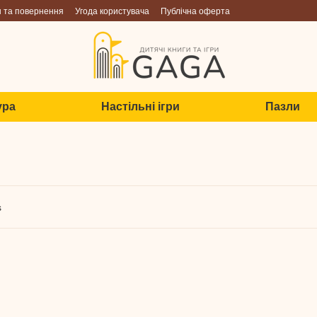
н та повернення
Угода користувача
Публічна оферта
ура
Настільні ігри
Пазли