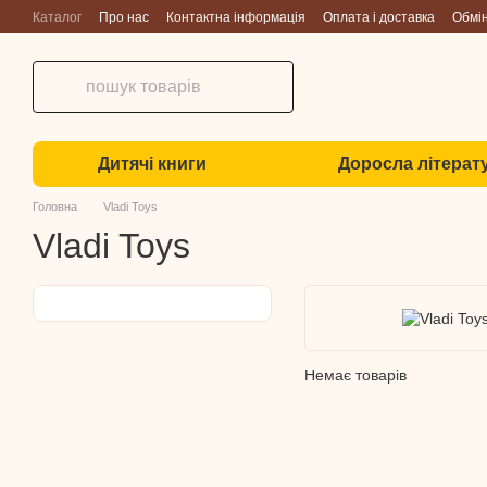
Перейти до основного контенту
Каталог
Про нас
Контактна інформація
Оплата і доставка
Обмі
Дитячі книги
Доросла літерат
Головна
Vladi Toys
Vladi Toys
Немає товарів