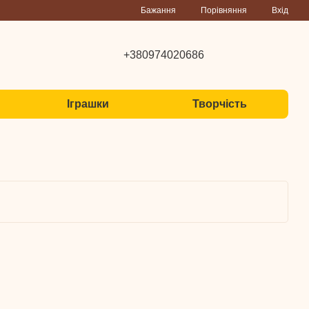
Порівняння
Бажання
Вхід
+380974020686
Іграшки
Творчість